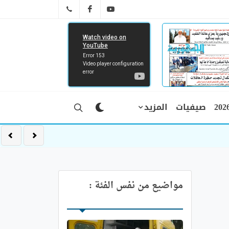
FB
YT
041 29 66 89
صيفيات
المزيد
مواضيع من نفس الفئة :