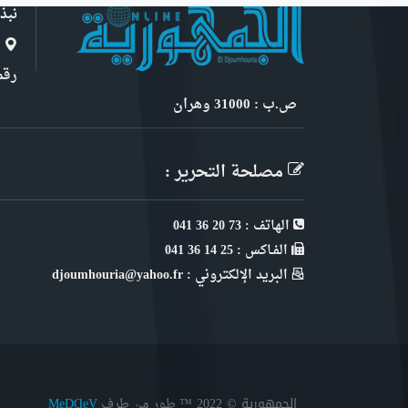
نبذ
ا
رقم 6, نهج ابن سنو
ص.ب : 31000 وهران
مصلحة التحرير :
الهاتف : 73 20 36 041
الفـاكس : 25 14 36 041
البريد الإلكتروني : djoumhouria@yahoo.fr