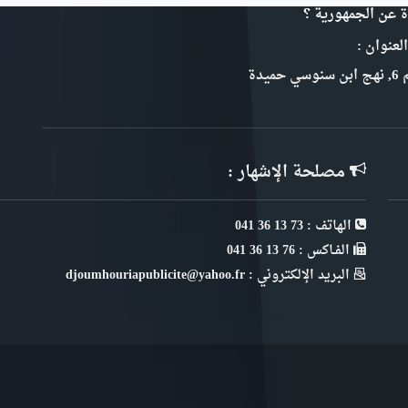
ة عن الجمهورية ؟
لعنوان :
سي حميدة
مصلحة الإشهار :
الهاتف : 73 13 36 041
الفـاكس : 76 13 36 041
البريد الإلكتروني : djoumhouriapublicite@yahoo.fr