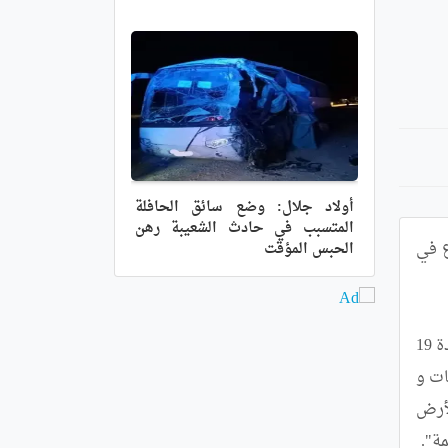
أولاد جلال: وضع سائق الحافلة
المتسبب في حادث الشعيبة رهن
أصدرت محكمة الجنح لبئر مراد رايس (الجزائر العاصمة), اليوم الاثنين حكما ب 7 سنوات حبسا نافذا مع الأمر بالإيداع في 
الحبس المؤقت
وخلال ندوة صحفية, نشطها وكيل الجمهورية لدى محكمة بئر مراد رايس, قادري عبد الفتاح, أكد أنه "عملا بأحكام المادة 19 
من قانون الإجراءات الجزائية فإن نيابة الجمهورية بمحكمة بئر مراد رايس تنهي إلى علم الرأي العام, أنه على اثر معلومات و 
صور تم تداولها على نطاق واسع يظهر فيه شخص قام بالدوس و السير على العلم الوطني الذي كان موضوعا على الأرض 