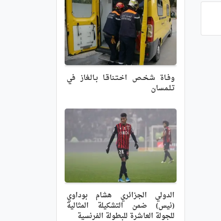
وفـاة شـخـص اخـتـناقـا بـالـغاز في
تـلـمـسان
الدولي الجزائري هشام بوداوي
(نيس) ضمن التشكيلة المثالية
للجولة العاشرة للبطولة الفرنسية