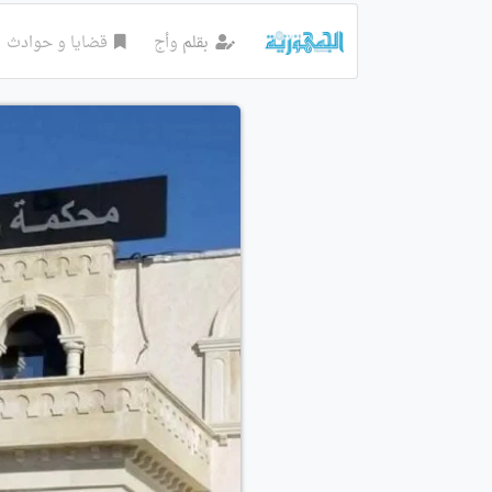
بقلم
وأج
قضايا و حوادث