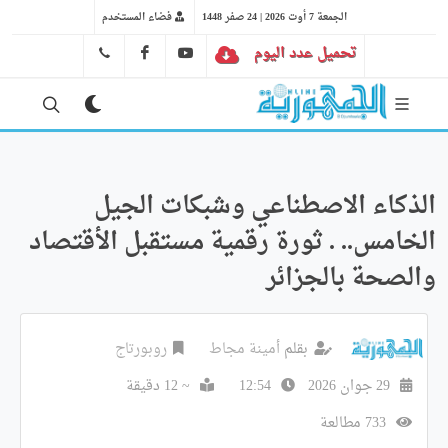
الجمعة 7 أوت 2026 | 24 صفر 1448
فضاء المستخدم
تحميل عدد اليوم
YT
FB
41 29 66 89
الذكاء الاصطناعي وشبكات الجيل
الخامس.. . ثورة رقمية مستقبل الأقتصاد
والصحة بالجزائر
بقلم
أمينة مجاط
روبورتاج
29 جوان 2026
12:54
~ 12 دقيقة
733 مطالعة