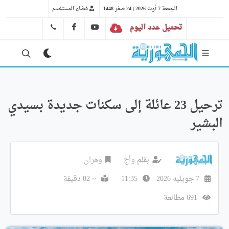
الجمعة 7 أوت 2026 | 24 صفر 1448
فضاء المستخدم
تحميل عدد اليوم
YT
FB
41 29 66 89
ترحيل 23 عائلة إلى سكنات جديدة بسيدي
البشير
بقلم
وأج
وهران
7 جويليه 2026
11:35
~ 02 دقيقة
691 مطالعة