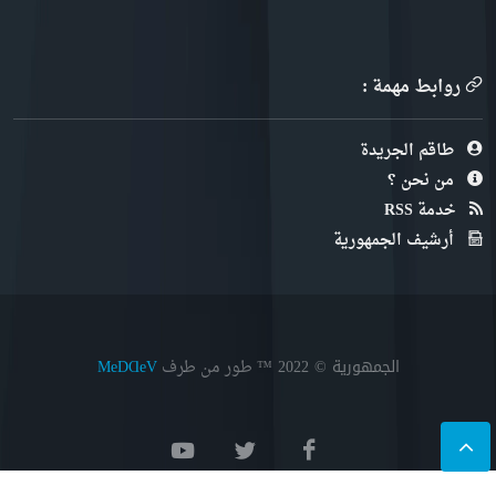
روابط مهمة :
طاقم الجريدة
من نحن ؟
خدمة RSS
أرشيف الجمهورية
الجمهورية © 2022
™ طور من طرف
MeDⱭeV